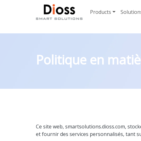
Skip navigation
Products
Solution
Politique en matiè
Ce site web, smartsolutions.dioss.com, stocke
et fournir des services personnalisés, tant su