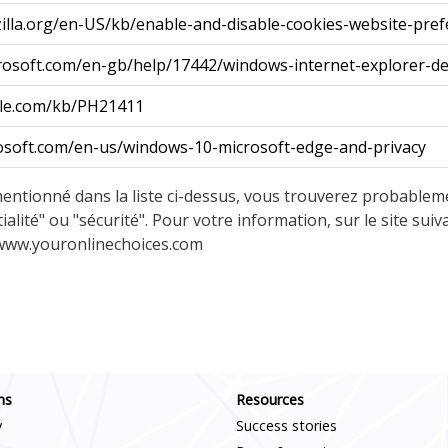
zilla.org/en-US/kb/enable-and-disable-cookies-website-pre
crosoft.com/en-gb/help/17442/windows-internet-explorer-d
ple.com/kb/PH21411
crosoft.com/en-us/windows-10-microsoft-edge-and-privacy
mentionné dans la liste ci-dessus, vous trouverez probableme
lité" ou "sécurité". Pour votre information, sur le site suiv
: www.youronlinechoices.com
Scroll down
ns
Resources
y
Success stories